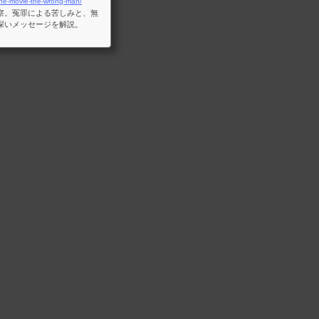
-the-movie-the-wrong-man/
察。冤罪による苦しみと、無
深いメッセージを解説。