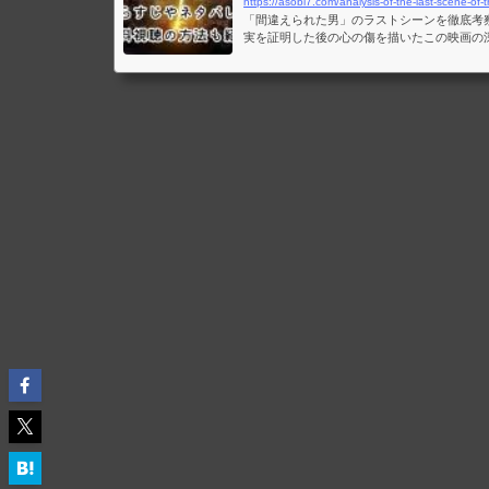
https://asobi7.com/analysis-of-the-last-scene-of
「間違えられた男」のラストシーンを徹底考
実を証明した後の心の傷を描いたこの映画の