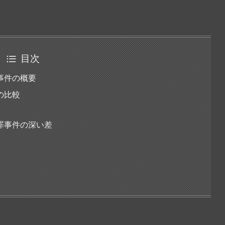
目次
事件の概要
の比較
罪事件の深い差