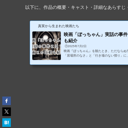
以下に、作品の概要・キャスト・詳細なあらすじ
真実から生まれた映画たち
映画「ぼっちゃん」実話の事件
も紹介
🕒️2025年7月2日
映画『ぼっちゃん』を観たとき、ただならぬ
「居場所のなさ」と「行き場のない憤り」に
らだ。ただのフィクションではない、現実の
の映画には“元ネタ”がある。しかもそれは、
た、報道にもあまり取り上げられなかった、
『ぼっちゃん』のモデルとなった実話の事件
画との違いや脚色された部分も詳しく考察し
だったシーンや背景にも触れつつ、観る側...