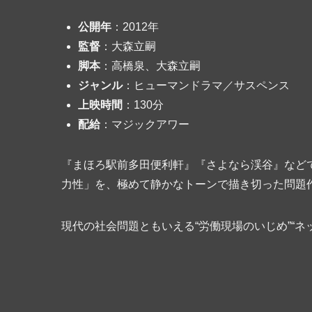
公開年
：2012年
監督
：大森立嗣
脚本
：高橋泉、大森立嗣
ジャンル
：ヒューマンドラマ／サスペンス
上映時間
：130分
配給
：マジックアワー
『まほろ駅前多田便利軒』『さよなら渓谷』など
力性」を、極めて静かなトーンで描き切った問題
現代の社会問題ともいえる“労働現場のいじめ”“ネ