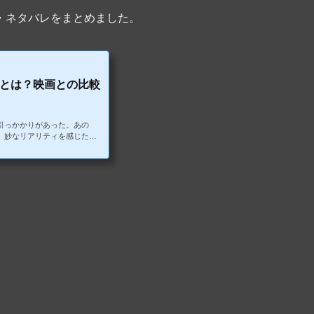
・ネタバレをまとめました。
とは？映画との比較
引っかかりがあった。あの
、妙なリアリティを感じたか
事件の匂いがする。実際、こ
社会の片隅でひっそりと起き
ある事件だ。今回は、映画
について掘り下げながら、映
ていきます。個人的に印象的